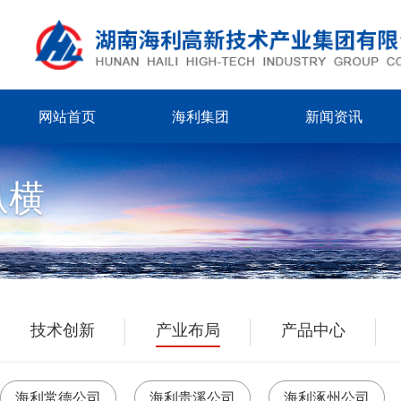
网站首页
海利集团
新闻资讯
纵横
技术创新
产业布局
产品中心
海利常德公司
海利贵溪公司
海利涿州公司