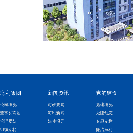
海利集团
新闻资讯
党的建设
公司概况
时政要闻
党建概况
董事长寄语
海利新闻
党建动态
管理团队
媒体报导
专题专栏
组织架构
廉洁海利