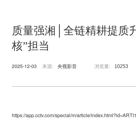
质量强湘│全链精耕提质升
核”担当
2025-12-03
来源:
央视影音
浏览量:
10253
https://app.cctv.com/special/m/article/index.html?id