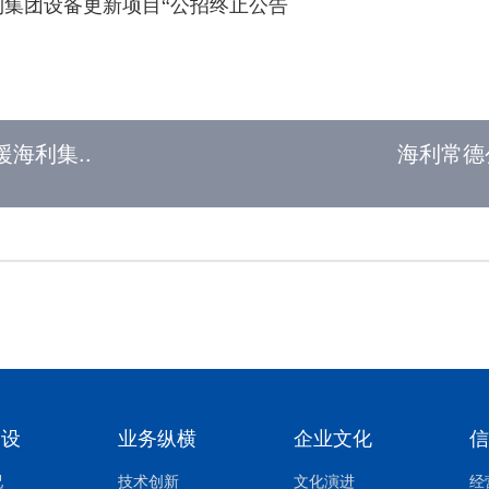
利集团设备更新项目“公招终止公告
海利集..
海利常德
建设
业务纵横
企业文化
况
技术创新
文化演进
经